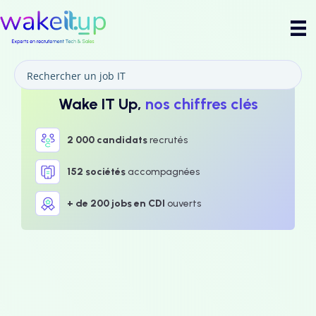
Wake IT Up,
nos chiffres clés
2 000 candidats
recrutés
152 sociétés
accompagnées
+ de 200 jobs en CDI
ouverts