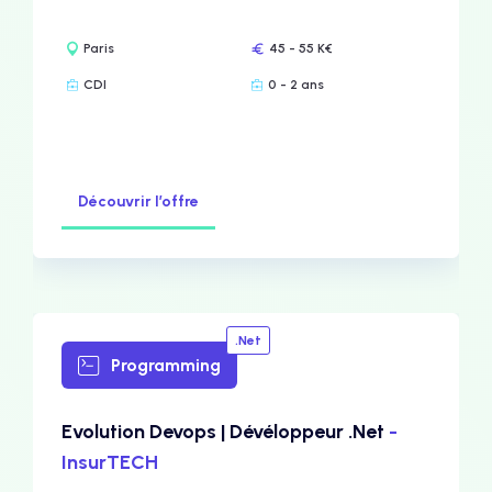
Paris
45 - 55 K€
CDI
0 - 2 ans
Découvrir l’offre
.Net
Programming
Evolution Devops | Dévéloppeur .Net
-
InsurTECH