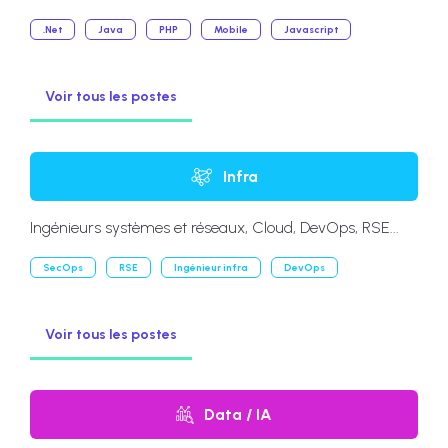
.Net
Java
PHP
Mobile
Javascript
Voir tous les postes
Infra
Ingénieurs systèmes et réseaux, Cloud, DevOps, RSE...
SecOps
RSE
Ingénieur infra
DevOps
Voir tous les postes
Data / IA