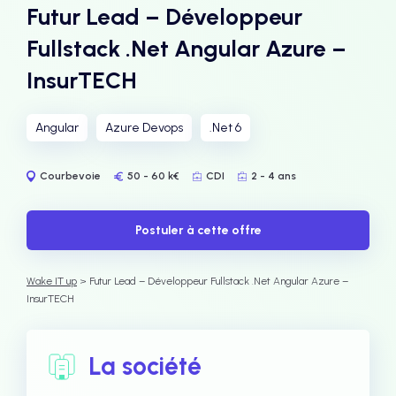
Futur Lead – Développeur
Fullstack .Net Angular Azure –
InsurTECH
Angular
Azure Devops
.Net 6
Courbevoie
50 - 60 k€
CDI
2 - 4 ans
Postuler à cette offre
Wake IT up
> Futur Lead – Développeur Fullstack .Net Angular Azure –
InsurTECH
La société