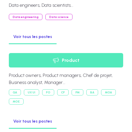
Data engineers, Data scientists...
Data engineering
Data science
Voir tous les postes
Product
Product owners, Product managers, Chef de projet,
Business analyst, Manager...
QA
UX UI
PO
CP
PM
BA
MOA
MOE
Voir tous les postes