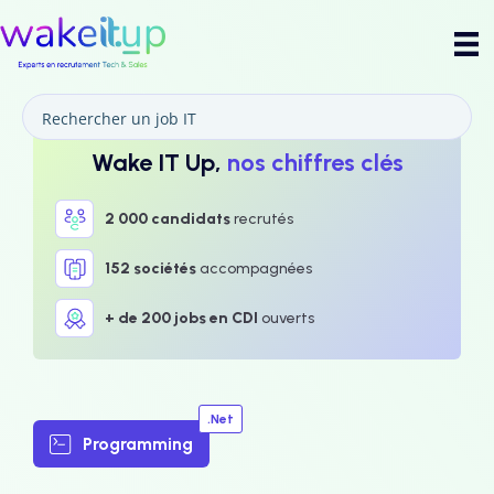
Wake IT Up,
nos chiffres clés
2 000 candidats
recrutés
152 sociétés
accompagnées
+ de 200 jobs en CDI
ouverts
.Net
Programming