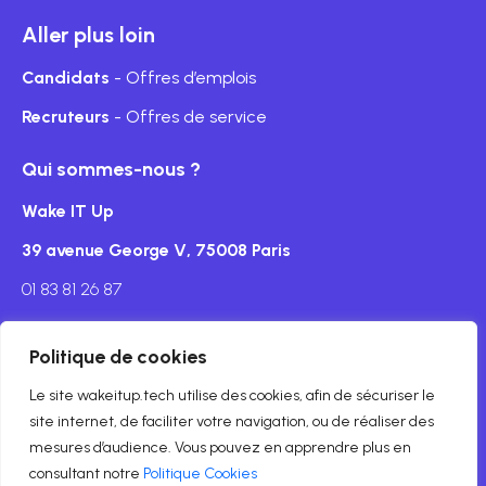
Aller plus loin
Candidats
- Offres d’emplois
Recruteurs
- Offres de service
Qui sommes-nous ?
Wake IT Up
39 avenue George V, 75008 Paris
01 83 81 26 87
Politique de cookies
Le site wakeitup.tech utilise des cookies, afin de sécuriser le
Mentions légales
site internet, de faciliter votre navigation, ou de réaliser des
mesures d’audience. Vous pouvez en apprendre plus en
© Copyright wakeitup.tech 2024
consultant notre
Politique Cookies