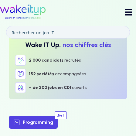
Wake IT Up,
nos chiffres clés
2 000 candidats
recrutés
152 sociétés
accompagnées
+ de 200 jobs en CDI
ouverts
.Net
Programming