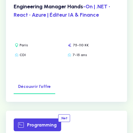
Engineering Manager Hands
-On | .NET •
React • Azure | Éditeur IA & Finance
Paris
75-110 K€
CDI
7-15 ans
Découvrir l’offre
.Net
Programming