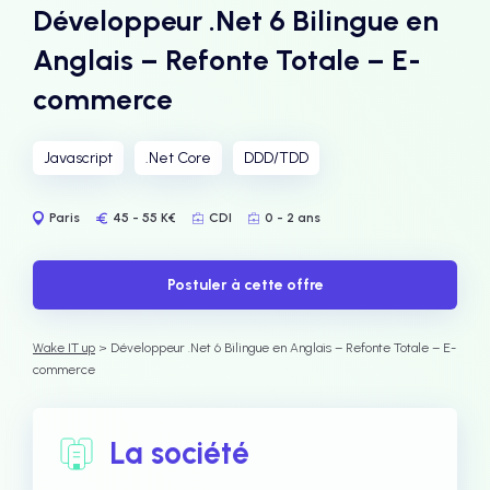
Développeur .Net 6 Bilingue en
Anglais – Refonte Totale – E-
commerce
Javascript
.Net Core
DDD/TDD
Paris
45 - 55 K€
CDI
0 - 2 ans
Postuler à cette offre
Wake IT up
> Développeur .Net 6 Bilingue en Anglais – Refonte Totale – E-
commerce
La société