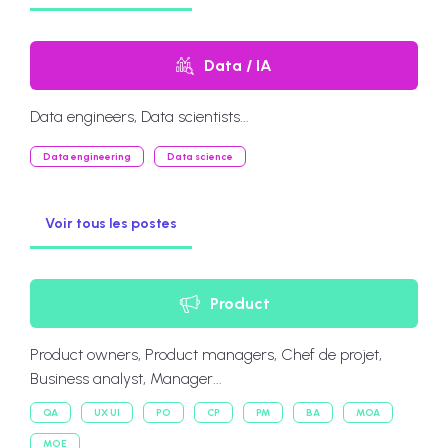
Data / IA
Data engineers, Data scientists...
Data engineering
Data science
Voir tous les postes
Product
Product owners, Product managers, Chef de projet,
Business analyst, Manager...
QA
UX UI
PO
CP
PM
BA
MOA
MOE