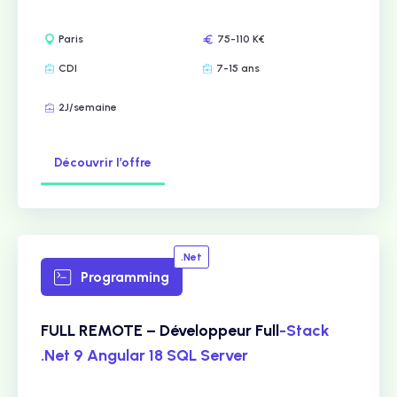
Paris
75-110 K€
CDI
7-15 ans
2J/semaine
Découvrir l’offre
.Net
Programming
FULL REMOTE – Développeur Full
-Stack
.Net 9 Angular 18 SQL Server