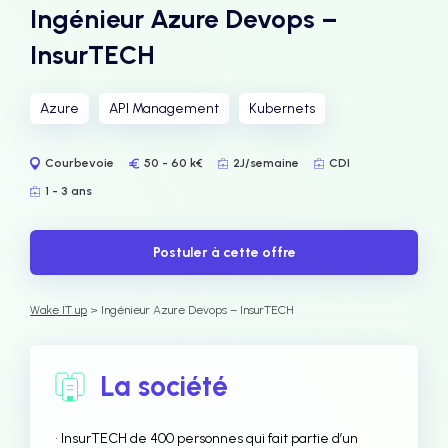
Ingénieur Azure Devops –
InsurTECH
Azure
API Management
Kubernets
Courbevoie
50 - 60 k€
2J/semaine
CDI
1 - 3 ans
Postuler à cette offre
Wake IT up
> Ingénieur Azure Devops – InsurTECH
La société
• InsurTECH de 400 personnes qui fait partie d’un