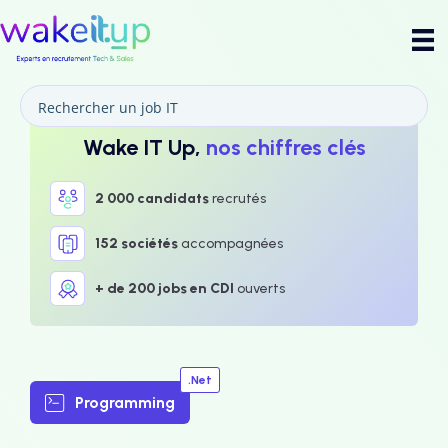
Wake IT Up,
nos chiffres clés
2 000 candidats
recrutés
152 sociétés
accompagnées
+ de 200 jobs en CDI
ouverts
.Net
Programming