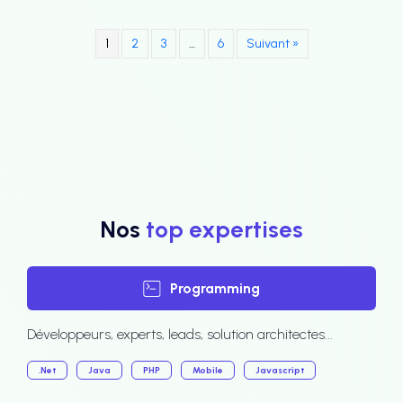
1
2
3
…
6
Suivant »
Nos
top expertises
Programming
Développeurs, experts, leads, solution architectes...
.Net
Java
PHP
Mobile
Javascript