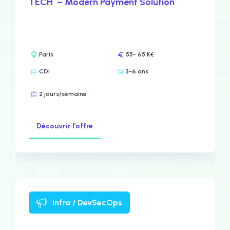
TECH – Modern Payment Solution
Paris
55- 65 K€
CDI
3-6 ans
2 jours/semaine
Découvrir l’offre
Infra / DevSecOps