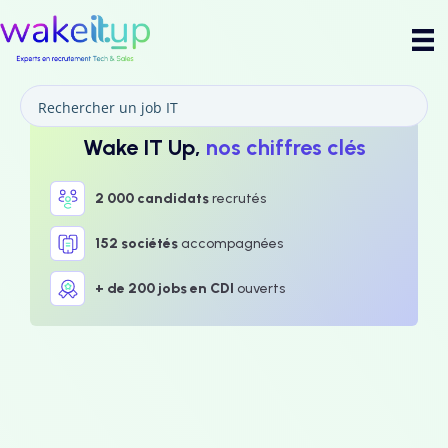
Wake IT Up,
nos chiffres clés
2 000 candidats
recrutés
152 sociétés
accompagnées
+ de 200 jobs en CDI
ouverts