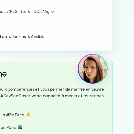
oot, #RESTful, #TDD, #Agile
Lab, #Jenkins, #Ansible
me
ieurs compétences et vous permet de mettre en œuvre
 #DevSecOps et votre capacité à mener et réussir des
e la #FinTech.
 de Paris.