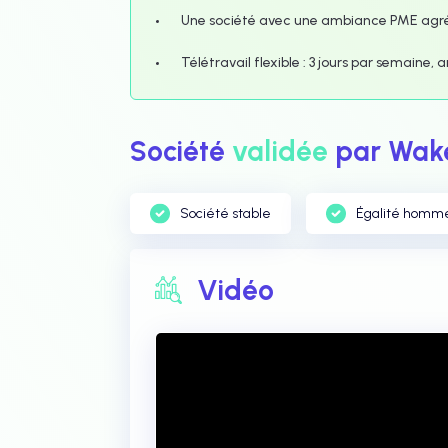
Une société avec une ambiance PME agré
Télétravail flexible : 3 jours par semain
Société
validée
par Wake
Société stable
Égalité homm
Vidéo