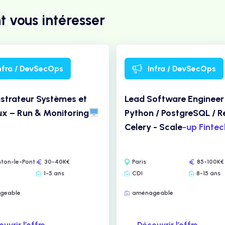
t vous intéresser
nfra / DevSecOps
Infra / DevSecOps
strateur Systèmes et
Lead Software Engineer
x – Run & Monitoring
Python / PostgreSQL / Re
Celery - Scale
-up Finte
ton-le-Pont
30-40K€
Paris
85-100K€
1-5 ans
CDI
8-15 ans
geable
aménageable
uvrir l’offre
Découvrir l’offre