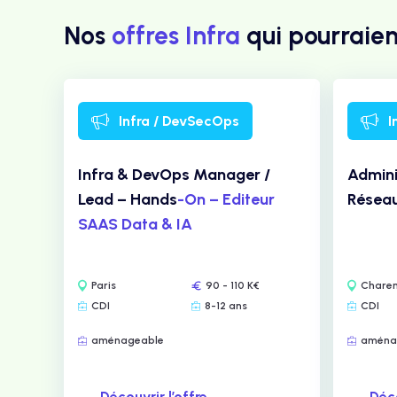
Nos
offres Infra
qui pourraien
Infra / DevSecOps
I
Infra & DevOps Manager /
Admini
Lead – Hands
-On – Editeur
Réseau
SAAS Data & IA
Paris
90 - 110 K€
Charen
CDI
8-12 ans
CDI
aménageable
aména
Découvrir l’offre
Déco