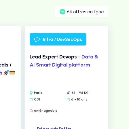
64 offres en ligne
Infra / DevSecOps
Lead Expert Devops
- Data &
dis /
AI Smart Digital platform
ch
Paris
85 - 95 K€
CDI
6 - 10 ans
aménageable
Découvrir l’offre