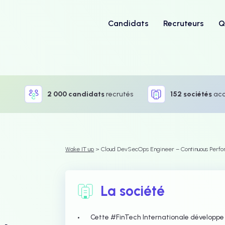
Candidats
Recruteurs
Q
2 000 candidats
recrutés
152 sociétés
ac
Wake IT up
> Cloud DevSecOps Engineer – Continuous Perfo
La société
Cette #FinTech Internationale développe 