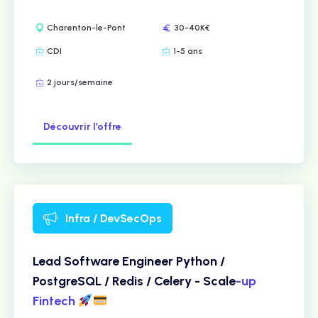
Charenton-le-Pont
30-40K€
CDI
1-5 ans
2 jours/semaine
Découvrir l’offre
Infra / DevSecOps
Lead Software Engineer Python /
PostgreSQL / Redis / Celery - Scale
-up
Fintech