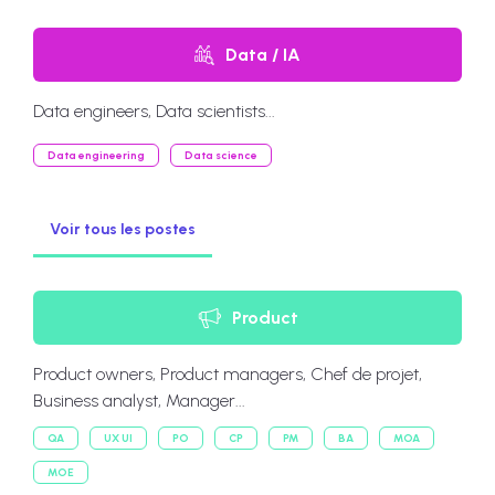
Data / IA
Data engineers, Data scientists...
Data engineering
Data science
Voir tous les postes
Product
Product owners, Product managers, Chef de projet,
Business analyst, Manager...
QA
UX UI
PO
CP
PM
BA
MOA
MOE