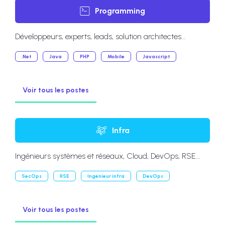
Programming
Développeurs, experts, leads, solution architectes...
.Net
Java
PHP
Mobile
Javascript
Voir tous les postes
Infra
Ingénieurs systèmes et réseaux, Cloud, DevOps, RSE...
SecOps
RSE
Ingénieur infra
DevOps
Voir tous les postes