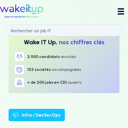
Wake IT Up,
nos chiffres clés
2 000 candidats
recrutés
152 sociétés
accompagnées
+ de 200 jobs en CDI
ouverts
Infra / DevSecOps