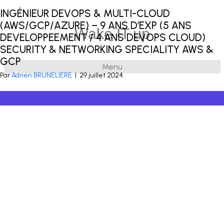
INGÉNIEUR DEVOPS & MULTI-CLOUD
Publié dans
DevOps
(AWS/GCP/AZURE) – 9 ANS D’EXP (5 ANS
Wake IT up
DEVELOPPEEMENT / 4 ANS DEVOPS CLOUD)
SECURITY & NETWORKING SPECIALITY AWS &
GCP
Menu
© 2026 Wake IT up
|
Powered by
Beaver Builder
Par
Adrien BRUNELIERE
|
29 juillet 2024