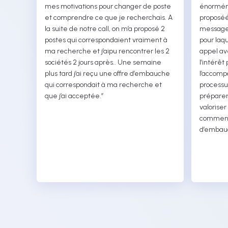
mes motivations pour changer de poste
énormém
et comprendre ce que je recherchais. A
proposéé
la suite de notre call, on m’a proposé 2
message 
postes qui correspondaient vraiment à
pour laqu
ma recherche et j’aipu rencontrer les 2
appel ave
sociétés 2 jours après.. Une semaine
l’intérêt
plus tard j’ai reçu une offre d’embauche
l’accomp
qui correspondait à ma recherche et
processu
que j’ai acceptée.”
préparer
valoriser
comment 
d’embauc