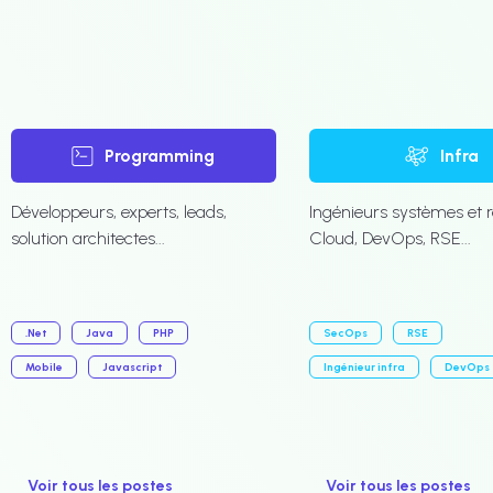
Programming
Infra
Développeurs, experts, leads,
Ingénieurs systèmes et 
solution architectes...
Cloud, DevOps, RSE...
.Net
Java
PHP
SecOps
RSE
Mobile
Javascript
Ingénieur infra
DevOps
Voir tous les postes
Voir tous les postes