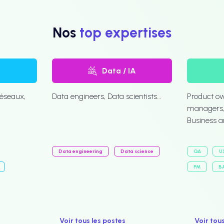
Nos
top expertises
Data / IA
réseaux,
Data engineers, Data scientists...
Product ow
managers, 
Business a
Data engineering
Data science
QA
U
PM
B
Voir tous les postes
Voir tou