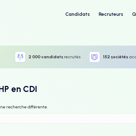
Candidats
Recruteurs
Q
2 000 candidats
recrutés
152 sociétés
ac
PHP en CDI
 une recherche différente.