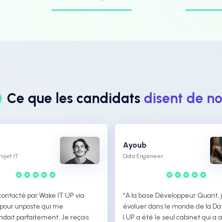
Ce que les candidats
disent de n
Ayoub
ojet IT
Data Engeneer
 contacté par Wake IT UP via
“A la base Développeur Quant, j
 pour unposte qui me
évoluer dans le monde de la Da
ndait parfaitement. Je reçois
I UP a été le seul cabinet qui a