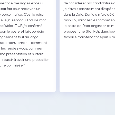
ent de messages et celui
de considérer ma candidature a
tait fait pour moi avec un
je n’avais pas vraiment d’expér
personnalisé. C’est la raison
dans la Data. Daniela m’a aidé à
elle j’ai répondu. Lors de mon
mon CV, valoriser les compéten
c Wake IT UP, j’ai confirmé
le poste de Data engineer et m
 pour le poste et j’ai apprécié
proposer une Start-Up dans laqu
agnement tout au longdu
travaille maintenant depuis 9 mo
s de recrutement : comment
 les rendez-vous, comment
 ma présentation et surtout
réussir à avoir une proposition
he optimisée.”