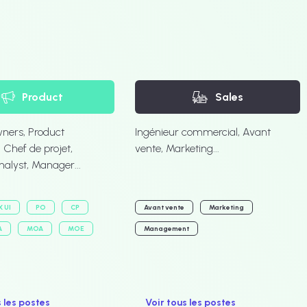
Product
Sales
ners, Product
Ingénieur commercial, Avant
Chef de projet,
vente, Marketing...
nalyst, Manager...
X UI
PO
CP
Avant vente
Marketing
A
MOA
MOE
Management
s les postes
Voir tous les postes