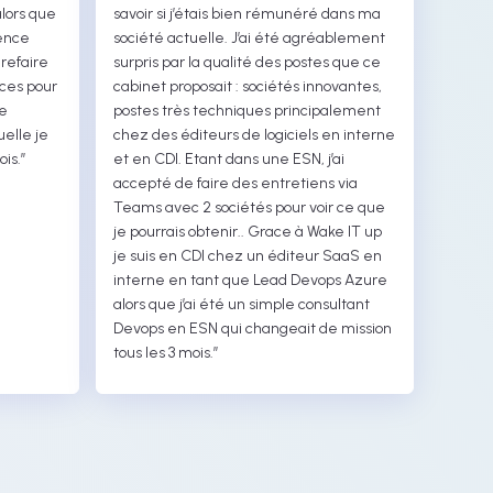
lors que
savoir si j’étais bien rémunéré dans ma
ience
société actuelle. J’ai été agréablement
 refaire
surpris par la qualité des postes que ce
ces pour
cabinet proposait : sociétés innovantes,
e
postes très techniques principalement
elle je
chez des éditeurs de logiciels en interne
is.”
et en CDI. Etant dans une ESN, j’ai
accepté de faire des entretiens via
Teams avec 2 sociétés pour voir ce que
je pourrais obtenir.. Grace à Wake IT up
je suis en CDI chez un éditeur SaaS en
interne en tant que Lead Devops Azure
alors que j’ai été un simple consultant
Devops en ESN qui changeait de mission
tous les 3 mois.”