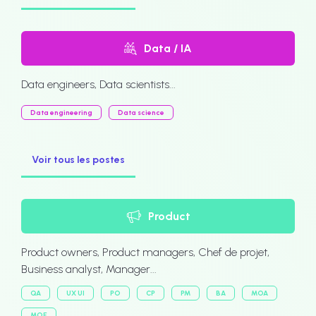
Data / IA
Data engineers, Data scientists...
Data engineering
Data science
Voir tous les postes
Product
Product owners, Product managers, Chef de projet,
Business analyst, Manager...
QA
UX UI
PO
CP
PM
BA
MOA
MOE