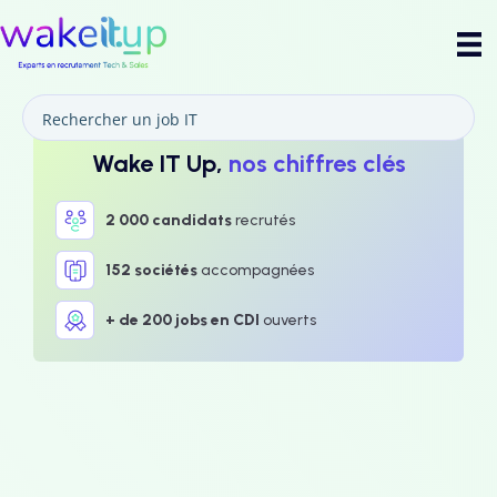
Wake IT Up,
nos chiffres clés
2 000 candidats
recrutés
152 sociétés
accompagnées
+ de 200 jobs en CDI
ouverts