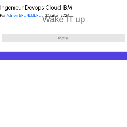
Ingénieur Devops Cloud IBM
Publié dans
Infra
,
DevOps
Par
Adrien BRUNELIERE
|
30 juillet 2024
Wake IT up
Menu
© 2026 Wake IT up
|
Powered by
Beaver Builder