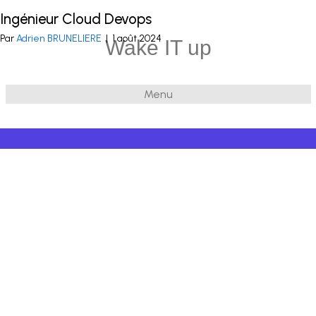
Ingénieur Cloud Devops
Publié dans
Infra
,
DevOps
Par
Adrien BRUNELIERE
|
1 août 2024
Wake IT up
Menu
© 2026 Wake IT up
|
Powered by
Beaver Builder