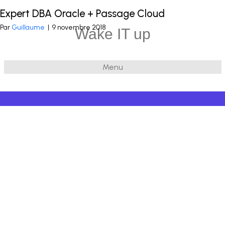
Expert DBA Oracle + Passage Cloud
Publié dans
Infra
et balisé
Cloud
,
DBA Oracle
Par
Guillaume
|
9 novembre 2018
Wake IT up
Menu
© 2026 Wake IT up
|
Powered by
Beaver Builder