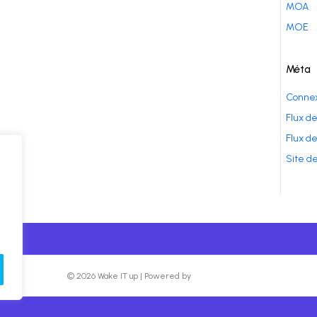
MOA
MOE
Méta
Connex
Flux de
Flux d
Site d
© 2026 Wake IT up
|
Powered by
Beaver Builder