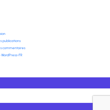
ion
s publications
es commentaires
e WordPress-FR