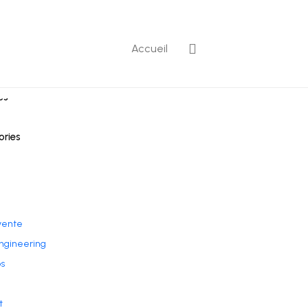
Accueil
ntaires récents
es
ories
vente
ngineering
s
t