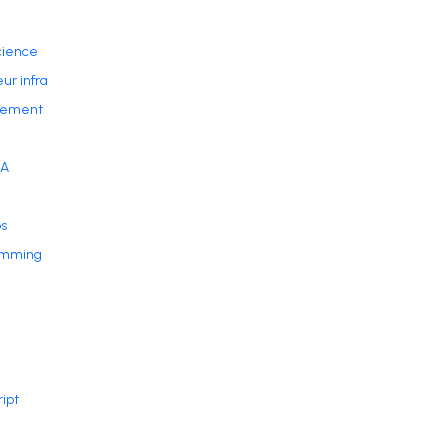
cience
ur infra
ement
IA
s
amming
ript