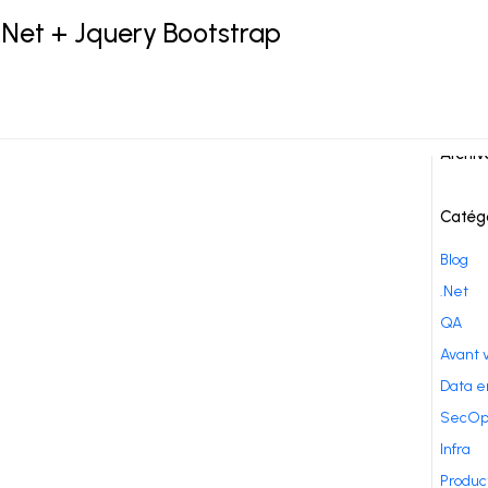
.Net + Jquery Bootstrap
T C# MVC
,
Bootstrap
,
Jquery
Comme
Archiv
Catég
Blog
.Net
QA
Avant 
Data e
SecOp
Infra
Produc