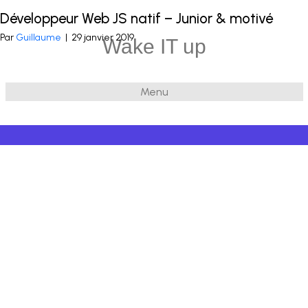
Développeur Web JS natif – Junior & motivé
Publié dans
Javascript
et balisé
Javascript
,
Jquery
,
Intégration HTML
Par
Guillaume
|
29 janvier 2019
Wake IT up
Menu
© 2026 Wake IT up
|
Powered by
Beaver Builder