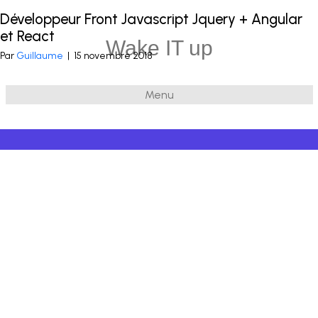
Développeur Front Javascript Jquery + Angular
Publié dans
Javascript
et balisé
Javascript
,
Jquery
,
Angular.JS
et React
Wake IT up
Par
Guillaume
|
15 novembre 2018
Menu
© 2026 Wake IT up
|
Powered by
Beaver Builder