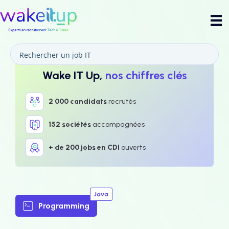
Wake IT Up,
nos chiffres clés
2 000 candidats
recrutés
152 sociétés
accompagnées
+ de 200 jobs en CDI
ouverts
Java
Programming