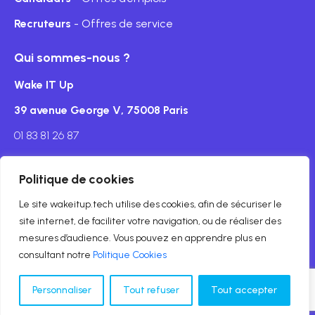
Recruteurs
- Offres de service
Qui sommes-nous ?
Wake IT Up
39 avenue George V, 75008 Paris
01 83 81 26 87
Politique de cookies
Le site wakeitup.tech utilise des cookies, afin de sécuriser le
Mentions légales
site internet, de faciliter votre navigation, ou de réaliser des
mesures d’audience. Vous pouvez en apprendre plus en
© Copyright wakeitup.tech 2024
consultant notre
Politique Cookies
Personnaliser
Tout refuser
Tout accepter