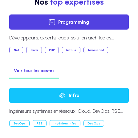
Nos
top expertises
Programming
Développeurs, experts, leads, solution architectes...
.Net
Java
PHP
Mobile
Javascript
Voir tous les postes
Infra
Ingénieurs systèmes et réseaux, Cloud, DevOps, RSE...
SecOps
RSE
Ingénieur infra
DevOps