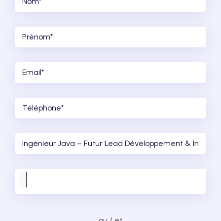
ou / et