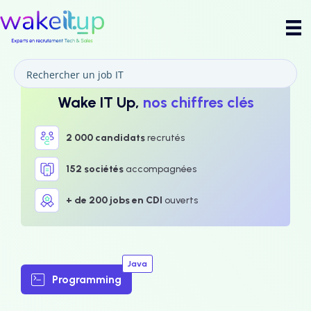
Wake IT Up,
nos chiffres clés
2 000 candidats
recrutés
152 sociétés
accompagnées
+ de 200 jobs en CDI
ouverts
Java
Programming