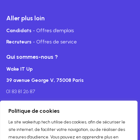
Aller plus loin
Candidats
- Offres d’emplois
Recruteurs
- Offres de service
Qui sommes-nous ?
Wake IT Up
39 avenue George V, 75008 Paris
01 83 81 26 87
Politique de cookies
Le site wakeitup.tech utilise des cookies, afin de sécuriser le
Mentions légales
site internet, de faciliter votre navigation, ou de réaliser des
mesures d’audience. Vous pouvez en apprendre plus en
© Copyright wakeitup.tech 2024