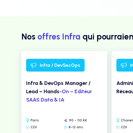
Nos
offres Infra
qui pourraien
Infra / DevSecOps
I
Infra & DevOps Manager /
Admini
Lead – Hands
-On – Editeur
Réseau
SAAS Data & IA
Paris
90 - 110 K€
Charen
CDI
8-12 ans
CDI