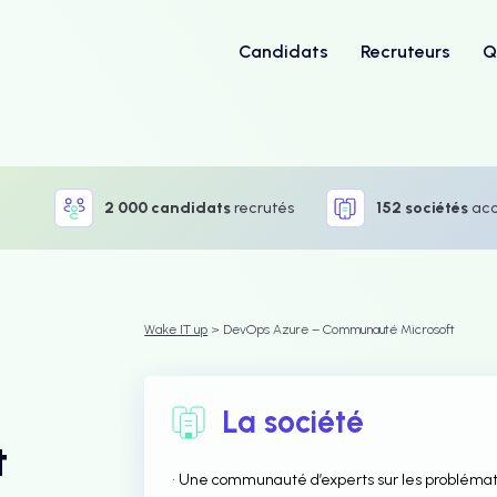
Candidats
Recruteurs
Q
2 000 candidats
recrutés
152 sociétés
ac
Wake IT up
> DevOps Azure – Communauté Microsoft
La société
t
• Une communauté d’experts sur les problémat