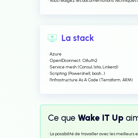
• Vous rédigez les documentations technique
La stack
• Azure
• OpenIDconnect, OAuth2
• Service mesh (Consul, Istio, Linkerd)
• Scripting (Powershell, bash…)
• l’Infrastructure As A Code (Terraform, ARM)
Ce que
Wake IT Up
ai
• La possibilité de travailler avec les meilleu