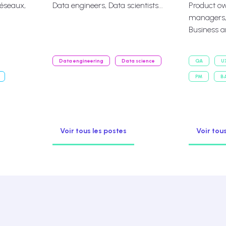
réseaux,
Data engineers, Data scientists...
Product ow
managers, 
Business a
Data engineering
Data science
QA
U
PM
B
Voir tous les postes
Voir tou