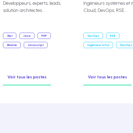
Développeurs, experts, leads,
Ingénieurs systèmes et 
solution architectes...
Cloud, DevOps, RSE...
.Net
Java
PHP
SecOps
RSE
Mobile
Javascript
Ingénieur infra
DevOps
Voir tous les postes
Voir tous les postes