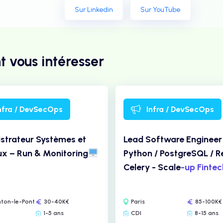
Sur Linkedin
Sur YouTube
t vous intéresser
nfra / DevSecOps
Infra / DevSecOps
strateur Systèmes et
Lead Software Engineer
x – Run & Monitoring
Python / PostgreSQL / Re
Celery - Scale
-up Finte
ton-le-Pont
30-40K€
Paris
85-100K€
1-5 ans
CDI
8-15 ans