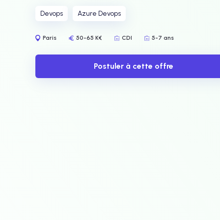
Devops
Azure Devops
Paris
50-65 K€
CDI
5-7 ans
Postuler à cette offre