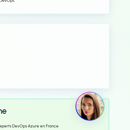
s DevOps
me
rs experts DevOps Azure en France