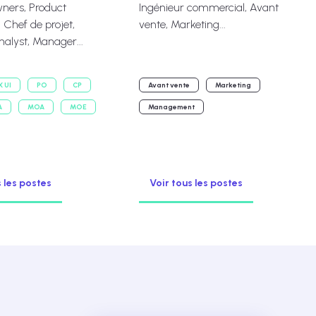
ners, Product
Ingénieur commercial, Avant
Chef de projet,
vente, Marketing...
nalyst, Manager...
X UI
PO
CP
Avant vente
Marketing
A
MOA
MOE
Management
s les postes
Voir tous les postes