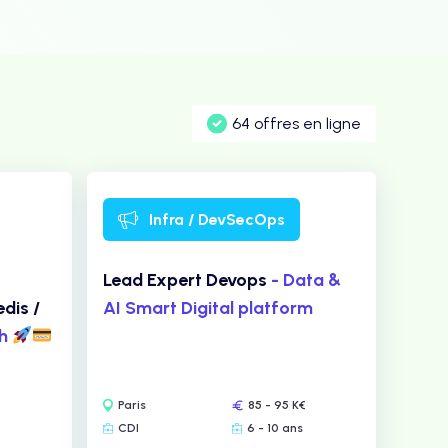
64 offres en ligne
Infra / DevSecOps
Lead Expert Devops
- Data &
dis /
AI Smart Digital platform
ch
Paris
85 - 95 K€
CDI
6 - 10 ans