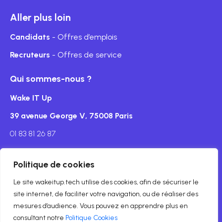
Aller plus loin
Candidats
- Offres d’emplois
Recruteurs
- Offres de service
Qui sommes-nous ?
Wake IT Up
39 avenue George V, 75008 Paris
01 83 81 26 87
Politique de cookies
Le site wakeitup.tech utilise des cookies, afin de sécuriser le
Mentions légales
site internet, de faciliter votre navigation, ou de réaliser des
mesures d’audience. Vous pouvez en apprendre plus en
© Copyright wakeitup.tech 2024
consultant notre
Politique Cookies