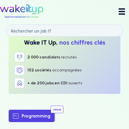
Wake IT Up,
nos chiffres clés
2 000 candidats
recrutés
152 sociétés
accompagnées
+ de 200 jobs en CDI
ouverts
Java
Programming