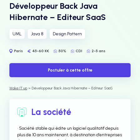
Développeur Back Java
Hibernate – Editeur SaaS
UML
Java 8
Design Pattern
Paris
45-60 K€
50%
CDI
2-5 ans
Postuler à cette offre
Wake IT up
> Développeur Back Java Hibernate – Editeur SaaS
La société
• Société stable qui édite un logiciel qualitatif depuis
plus de 10 ans maintenant, à destination d’entreprises