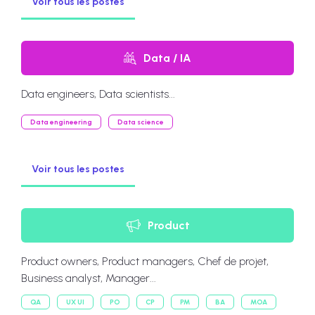
Voir tous les postes
Data / IA
Data engineers, Data scientists...
Data engineering
Data science
Voir tous les postes
Product
Product owners, Product managers, Chef de projet,
Business analyst, Manager...
QA
UX UI
PO
CP
PM
BA
MOA