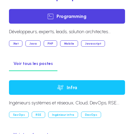
Programming
Développeurs, experts, leads, solution architectes...
.Net
Java
PHP
Mobile
Javascript
Voir tous les postes
Infra
Ingénieurs systèmes et réseaux, Cloud, DevOps, RSE...
SecOps
RSE
Ingénieur infra
DevOps