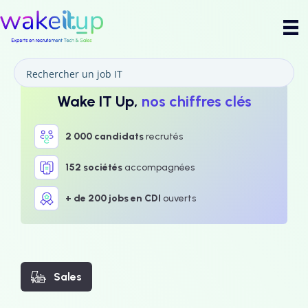
Wake IT Up,
nos chiffres clés
2 000 candidats
recrutés
152 sociétés
accompagnées
+ de 200 jobs en CDI
ouverts
Sales