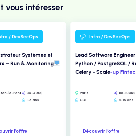
t vous intéresser
nfra / DevSecOps
Infra / DevSecOps
strateur Systèmes et
Lead Software Engineer
x – Run & Monitoring
Python / PostgreSQL / Re
Celery - Scale
-up Finte
ton-le-Pont
30-40K€
Paris
85-100K€
1-5 ans
CDI
8-15 ans
uvrir l’offre
Découvrir l’offre