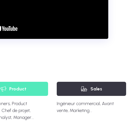
Product
Sales
ners, Product
Ingénieur commercial, Avant
Chef de projet,
vente, Marketing...
nalyst, Manager...