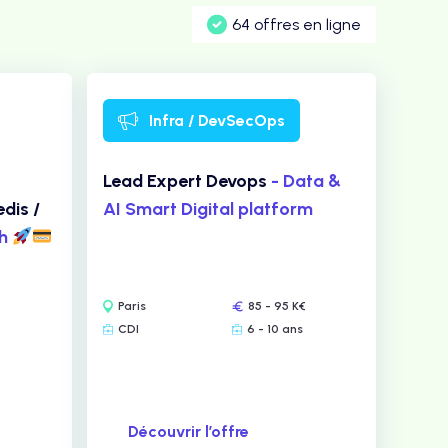
64 offres en ligne
Infra / DevSecOps
Lead Expert Devops
- Data &
dis /
AI Smart Digital platform
ch
Paris
85 - 95 K€
CDI
6 - 10 ans
Découvrir l’offre