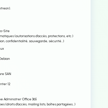
ntreon).
to-Site
atiques (autorisations d’accès, protections, etc.)
ation, confidentialité, sauvegarde, sécurité…)
nux
9
 Debian
ture SAN
nter 12
ne Administrer Office 365
pes (droits d’accès, mailing lists, boîtes partagées…)