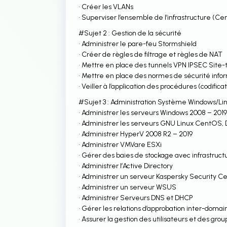
• Créer les VLANs
• Superviser l’ensemble de l’infrastructure (Ce
#Sujet 2 : Gestion de la sécurité
• Administrer le pare-feu Stormshield
• Créer de règles de filtrage et règles de NAT
• Mettre en place des tunnels VPN IPSEC Site-
• Mettre en place des normes de sécurité inform
• Veiller à l’application des procédures (codific
#Sujet 3 : Administration Système Windows/Li
• Administrer les serveurs Windows 2008 – 201
• Administrer les serveurs GNU Linux CentOS,
• Administrer HyperV 2008 R2 – 2019
• Administrer VMVare ESXi
• Gérer des baies de stockage avec infrastruc
• Administrer l’Active Directory
• Administrer un serveur Kaspersky Security Ce
• Administrer un serveur WSUS
• Administrer Serveurs DNS et DHCP
• Gérer les relations d’approbation inter-domai
• Assurer la gestion des utilisateurs et des grou