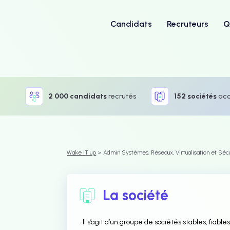
Candidats
Recruteurs
Q
2 000 candidats
recrutés
152 sociétés
ac
Wake IT up
> Admin Systèmes, Réseaux, Virtualisation et Sécu
La société
• Il s’agit d’un groupe de sociétés stables, fiab