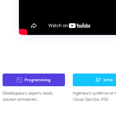
Programming
Infra
Développeurs, experts, leads,
Ingénieurs systèmes et 
solution architectes...
Cloud, DevOps, RSE...