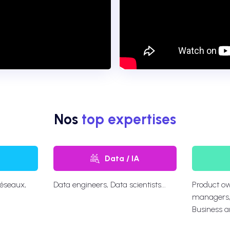
Nos
top expertises
Data / IA
réseaux,
Data engineers, Data scientists...
Product ow
managers, 
Business a