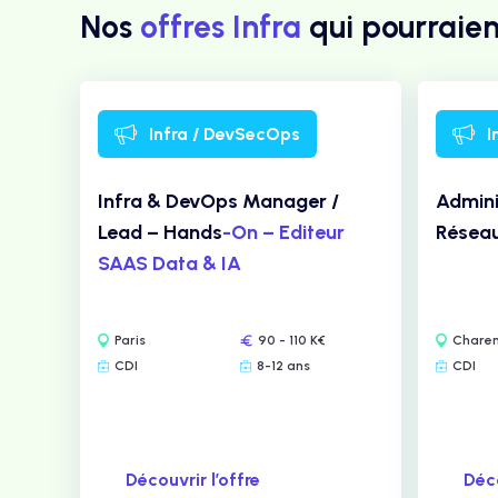
Nos
offres Infra
qui pourraien
Infra / DevSecOps
I
Infra & DevOps Manager /
Admini
Lead – Hands
-On – Editeur
Réseau
SAAS Data & IA
Paris
90 - 110 K€
Charen
CDI
8-12 ans
CDI
Découvrir l’offre
Déco