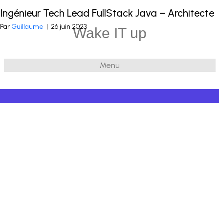
Ingénieur Tech Lead FullStack Java – Architecte
Publié dans
Java
Par
Guillaume
|
26 juin 2023
Wake IT up
Menu
© 2026 Wake IT up
|
Powered by
Beaver Builder