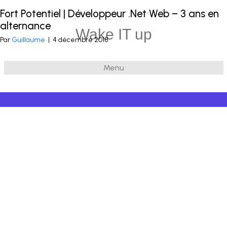
Fort Potentiel | Développeur .Net Web – 3 ans en
Publié dans
.Net
et balisé
ASP.NET C# MVC
,
Webforms
alternance
Wake IT up
Par
Guillaume
|
4 décembre 2018
Menu
© 2026 Wake IT up
|
Powered by
Beaver Builder