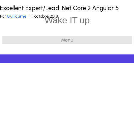
Excellent Expert/Lead .Net Core 2 Angular 5
Publié dans
.Net
et balisé
ASP.NET core 2
,
Azure
,
Angular 5
Par
Guillaume
|
11 octobre 2018
Wake IT up
Menu
© 2026 Wake IT up
|
Powered by
Beaver Builder