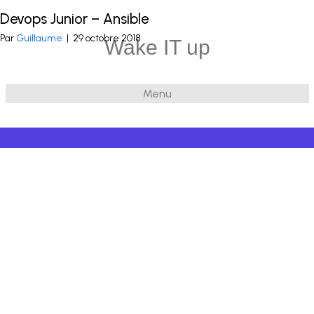
Devops Junior – Ansible
Publié dans
Infra
et balisé
Devops
,
Ansible
,
Systèmes & réseaux
Par
Guillaume
|
29 octobre 2018
Wake IT up
Menu
© 2026 Wake IT up
|
Powered by
Beaver Builder