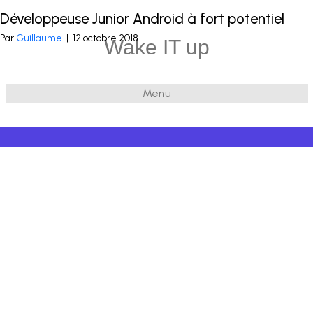
Développeuse Junior Android à fort potentiel
Publié dans
Mobile
et balisé
Kotlin
,
Mongo DB
,
Java Android
Par
Guillaume
|
12 octobre 2018
Wake IT up
Menu
© 2026 Wake IT up
|
Powered by
Beaver Builder