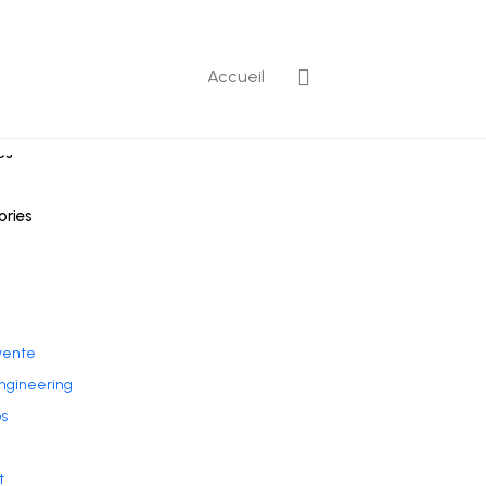
Accueil
ntaires récents
es
ories
vente
ngineering
s
t