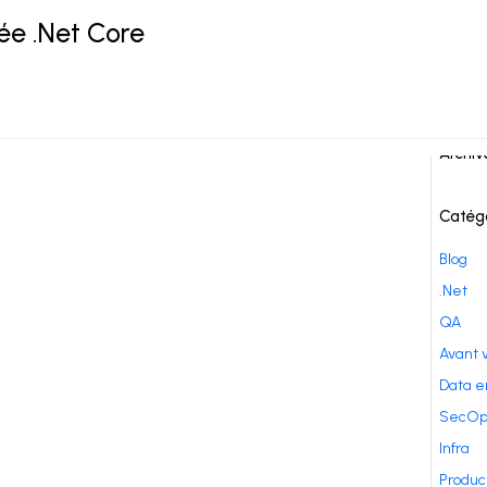
e .Net Core
M
,
.Net core
Comme
Archiv
Catég
Blog
.Net
QA
Avant 
Data e
SecOp
Infra
Produc