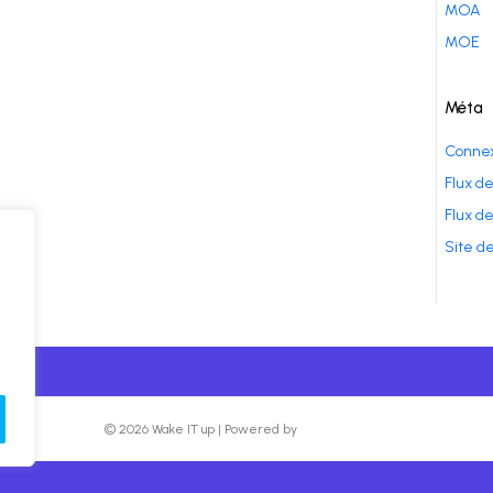
MOA
MOE
Méta
Connex
Flux de
Flux d
Site d
© 2026 Wake IT up
|
Powered by
Beaver Builder