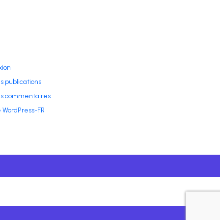
ion
s publications
es commentaires
e WordPress-FR