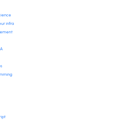
cience
ur infra
ement
IA
s
amming
ript