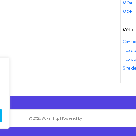
MOA
MOE
Méta
Connex
Flux de
Flux d
Site d
© 2026 Wake IT up
|
Powered by
Beaver Builder