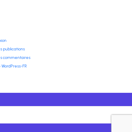
ion
s publications
es commentaires
e WordPress-FR