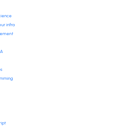
cience
ur infra
ement
IA
s
amming
ript