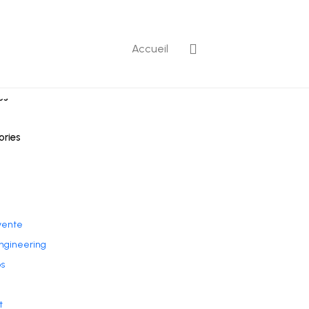
Accueil
ntaires récents
es
ories
vente
ngineering
s
t