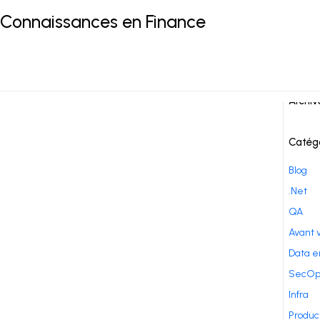
 Connaissances en Finance
ar 4
Comme
Archiv
Catég
Blog
.Net
QA
Avant 
Data e
SecOp
Infra
Produc