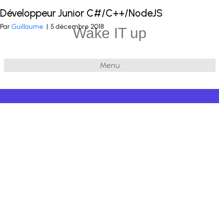
Développeur Junior C#/C++/NodeJS
Publié dans
.Net
et balisé
C#
,
Node JS
,
C++
Par
Guillaume
|
5 décembre 2018
Wake IT up
Menu
© 2026 Wake IT up
|
Powered by
Beaver Builder