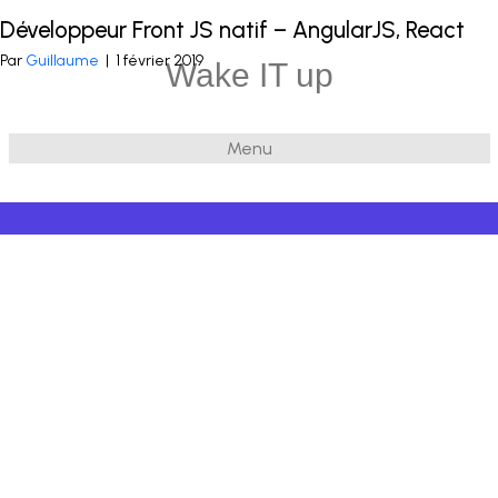
Développeur Front JS natif – AngularJS, React
Publié dans
Javascript
et balisé
Javascript
,
Front
,
AngularJS
Par
Guillaume
|
1 février 2019
Wake IT up
Menu
© 2026 Wake IT up
|
Powered by
Beaver Builder