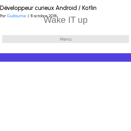
Développeur curieux Android / Kotlin
Publié dans
Mobile
et balisé
Kotlin
,
Android
,
JNI
,
NDK
Par
Guillaume
|
8 octobre 2018
Wake IT up
Menu
© 2026 Wake IT up
|
Powered by
Beaver Builder