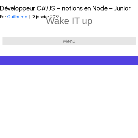
Développeur C#/JS – notions en Node – Junior
Publié dans
.Net
et balisé
C#
,
Javascript
,
Node JS
Par
Guillaume
|
13 janvier 2019
Wake IT up
Menu
© 2026 Wake IT up
|
Powered by
Beaver Builder