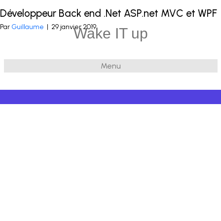
Développeur Back end .Net ASP.net MVC et WPF
Publié dans
.Net
et balisé
ASP.NET C# MVC
,
AngularJS
,
.Net C# WPF
Par
Guillaume
|
29 janvier 2019
Wake IT up
Menu
© 2026 Wake IT up
|
Powered by
Beaver Builder