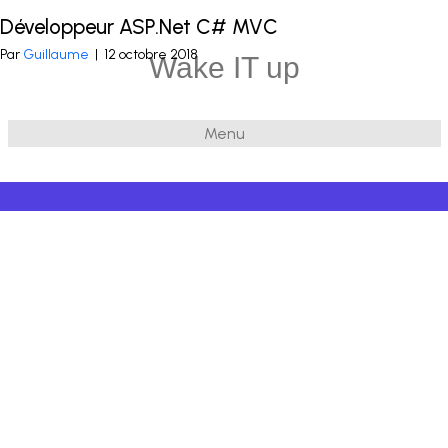
Développeur ASP.Net C# MVC
Publié dans
.Net
et balisé
C#
,
ASP.NET MVC
,
POO
Par
Guillaume
|
12 octobre 2018
Wake IT up
Menu
© 2026 Wake IT up
|
Powered by
Beaver Builder