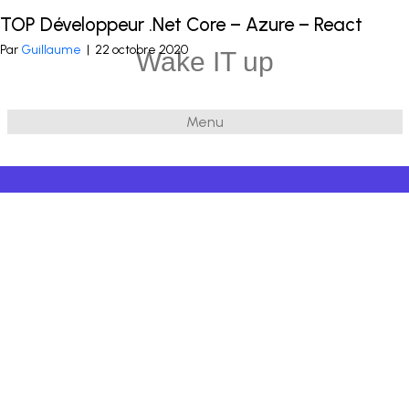
TOP Développeur .Net Core – Azure – React
Publié dans
.Net
et balisé
sensibilité UI-UX
,
Fullstack
Par
Guillaume
|
22 octobre 2020
Wake IT up
Menu
© 2026 Wake IT up
|
Powered by
Beaver Builder