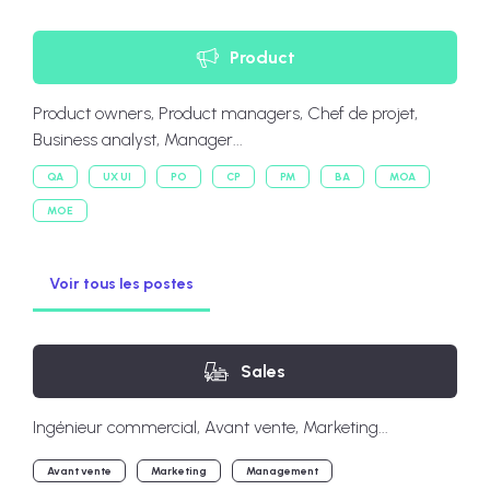
Product
Product owners, Product managers, Chef de projet,
Business analyst, Manager...
QA
UX UI
PO
CP
PM
BA
MOA
MOE
Voir tous les postes
Sales
Ingénieur commercial, Avant vente, Marketing...
Avant vente
Marketing
Management