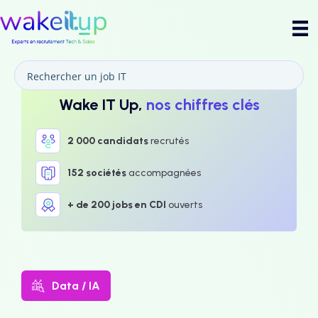
Wake IT Up,
nos chiffres clés
2 000 candidats
recrutés
152 sociétés
accompagnées
+ de 200 jobs en CDI
ouverts
Data / IA