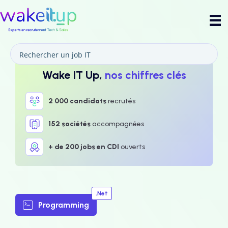
Wake IT Up,
nos chiffres clés
2 000 candidats
recrutés
152 sociétés
accompagnées
+ de 200 jobs en CDI
ouverts
.Net
Programming