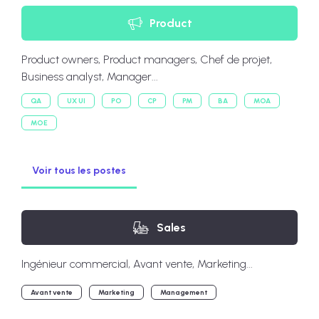
Product
Product owners, Product managers, Chef de projet,
Business analyst, Manager...
QA
UX UI
PO
CP
PM
BA
MOA
MOE
Voir tous les postes
Sales
Ingénieur commercial, Avant vente, Marketing...
Avant vente
Marketing
Management