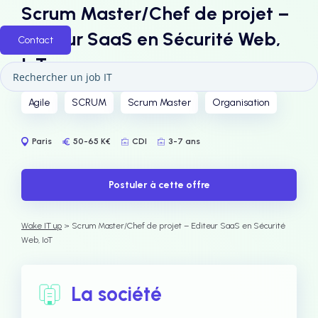
Scrum Master/Chef de projet –
Editeur SaaS en Sécurité Web,
Contact
IoT
Agile
SCRUM
Scrum Master
Organisation
Paris
50-65 K€
CDI
3-7 ans
Postuler à cette offre
Wake IT up
> Scrum Master/Chef de projet – Editeur SaaS en Sécurité
Web, IoT
La société