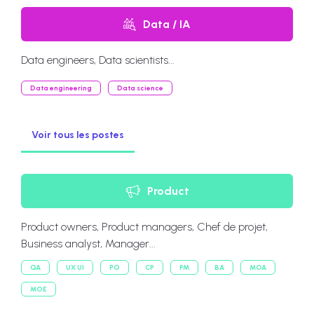
Data / IA
Data engineers, Data scientists...
Data engineering
Data science
Voir tous les postes
Product
Product owners, Product managers, Chef de projet,
Business analyst, Manager...
QA
UX UI
PO
CP
PM
BA
MOA
MOE