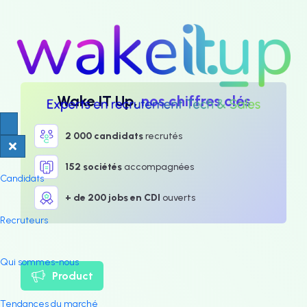
Wake IT Up,
nos chiffres clés
2 000 candidats
recrutés
152 sociétés
accompagnées
Candidats
+ de 200 jobs en CDI
ouverts
Recruteurs
Qui sommes-nous
Product
Tendances du marché