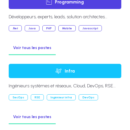
Programming
Développeurs, experts, leads, solution architectes...
.Net
Java
PHP
Mobile
Javascript
Voir tous les postes
Infra
Ingénieurs systèmes et réseaux, Cloud, DevOps, RSE...
SecOps
RSE
Ingénieur infra
DevOps
Voir tous les postes