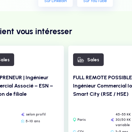
Sur Linkedin
Sur YouTube
ient vous intéresser
ales
Sales
RENEUR | Ingénieur
FULL REMOTE POSSIBLE 
cial Associé – ESN –
Ingénieur Commercial I
n de filiale
Smart City (RSE / HSE)
selon profil
45-55 K€ 
Paris
30/50 K€
5-10 ans
variable
CDI
2-5 ans