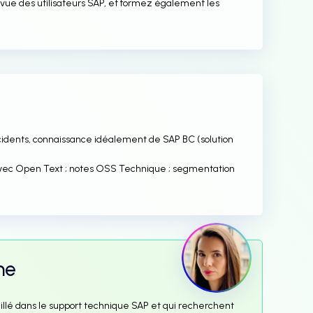
evue des utilisateurs SAP, et formez également les
ncidents, connaissance idéalement de SAP BC (solution
avec Open Text ; notes OSS Technique ; segmentation
me
aillé dans le support technique SAP et qui recherchent