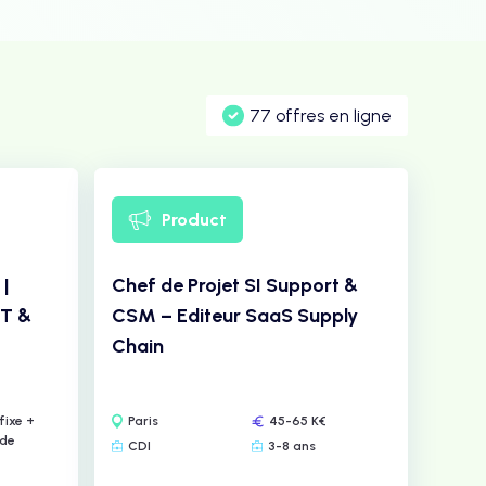
77 offres en ligne
Product
|
Chef de Projet SI Support &
oT &
CSM – Editeur SaaS Supply
Chain
fixe +
Paris
45-65 K€
 de
CDI
3-8 ans