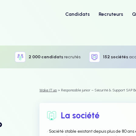
Candidats
Recruteurs
Q
2 000 candidats
recrutés
152 sociétés
ac
Wake IT up
> Responsable junior – Sécurité & Support SAP B
La société
P
• Société stable existant depuis plus de 80 ans