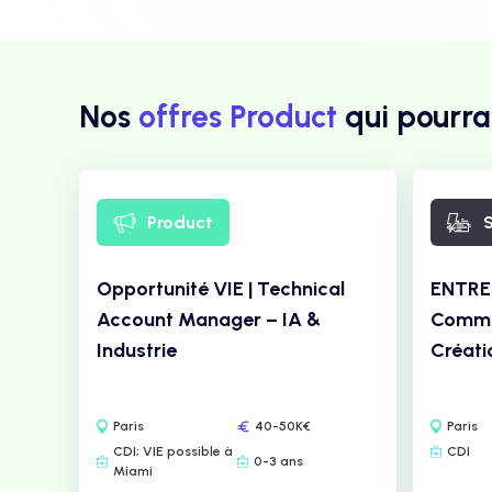
Nos
offres Product
qui pourra
Product
S
Opportunité VIE | Technical
ENTREP
Account Manager – IA &
Commer
Industrie
Créatio
Paris
40-50K€
Paris
CDI; VIE possible à
CDI
0-3 ans
Miami