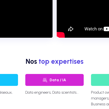
Nos
top expertises
Data / IA
réseaux,
Data engineers, Data scientists...
Product ow
managers, 
Business a