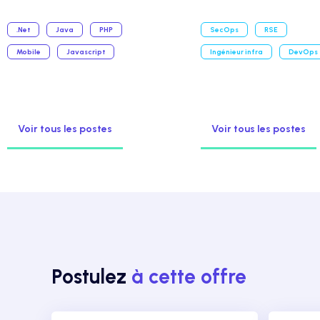
.Net
Java
PHP
SecOps
RSE
Mobile
Javascript
Ingénieur infra
DevOps
Voir tous les postes
Voir tous les postes
Postulez
à cette offre