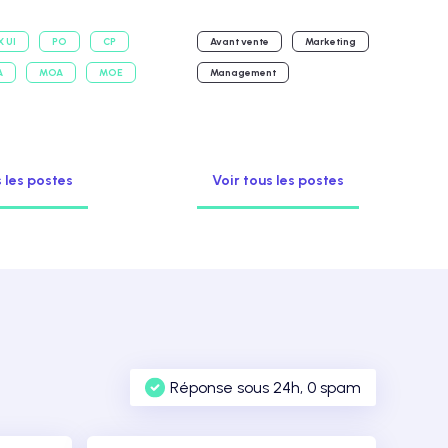
X UI
PO
CP
Avant vente
Marketing
A
MOA
MOE
Management
s les postes
Voir tous les postes
Réponse sous 24h, 0 spam