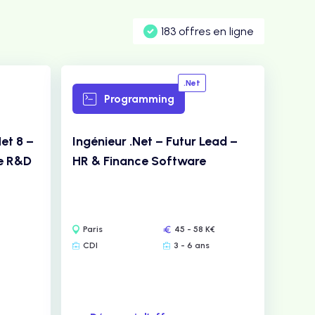
183 offres en ligne
.Net
Programming
et 8 –
Ingénieur .Net – Futur Lead –
le R&D
HR & Finance Software
Paris
45 - 58 K€
CDI
3 - 6 ans