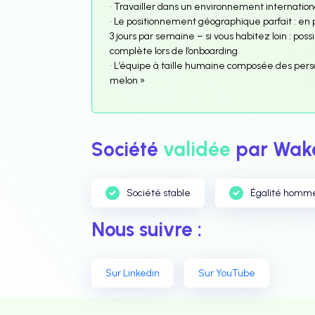
• Travailler dans un environnement internationa
• Le positionnement géographique parfait : en pl
3 jours par semaine – si vous habitez loin : pos
complète lors de l’onboarding
• L’équipe à taille humaine composée des person
melon »
Société
validée
par Wake
Société stable
Égalité homm
Nous suivre :
Sur Linkedin
Sur YouTube