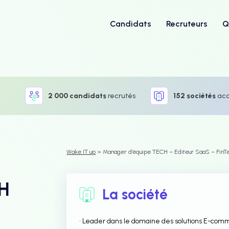
Candidats
Recruteurs
Q
2 000 candidats
recrutés
152 sociétés
ac
Wake IT up
> Manager d’équipe TECH – Editeur SaaS – FinTe
CH
La société
• Leader dans le domaine des solutions E-comm