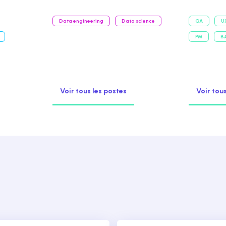
Data engineering
Data science
QA
U
PM
B
Voir tous les postes
Voir tou