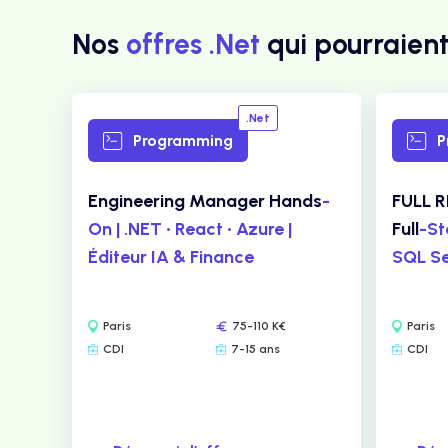
Nos
offres .Net
qui pourraient
.Net
Programming
P
Engineering Manager Hands
-
FULL 
On | .NET • React • Azure |
Full
-St
Éditeur IA & Finance
SQL Se
Paris
75-110 K€
Paris
CDI
7-15 ans
CDI