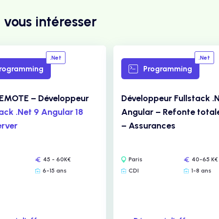
 vous intéresser
.Net
.Net
rogramming
Programming
REMOTE – Développeur
Développeur Fullstack .N
ack .Net 9 Angular 18
Angular – Refonte tota
rver
– Assurances
45 - 60K€
Paris
40-65 K€
6-15 ans
CDI
1-8 ans