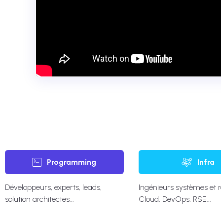
Programming
Infra
Développeurs, experts, leads,
Ingénieurs systèmes et 
solution architectes...
Cloud, DevOps, RSE...