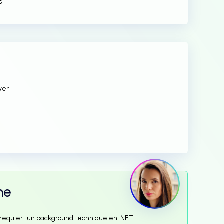
s
ver
me
qui requiert un background technique en .NET