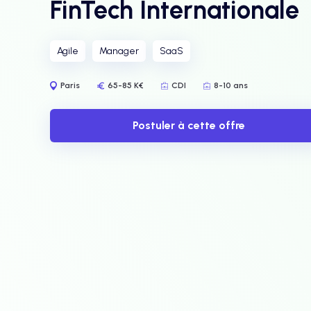
FinTech Internationale
Agile
Manager
SaaS
Paris
65-85 K€
CDI
8-10 ans
Postuler à cette offre