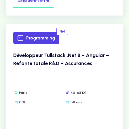
Découvrir l’offre
.Net
Programming
Développeur Fullstack .Net 8 – Angular –
Refonte totale R&D – Assurances
Paris
40-65 K€
CDI
1-8 ans