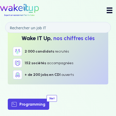
Wake IT Up,
nos chiffres clés
2 000 candidats
recrutés
152 sociétés
accompagnées
+ de 200 jobs en CDI
ouverts
.Net
Programming