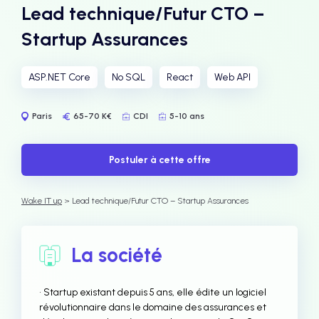
Lead technique/Futur CTO –
Startup Assurances
ASP.NET Core
No SQL
React
Web API
Paris
65-70 K€
CDI
5-10 ans
Postuler à cette offre
Wake IT up
> Lead technique/Futur CTO – Startup Assurances
La société
• Startup existant depuis 5 ans, elle édite un logiciel
révolutionnaire dans le domaine des assurances et