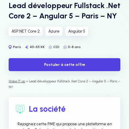
Lead développeur Fullstack .Net
Core 2 – Angular 5 – Paris – NY
ASP.NET Core 2
Azure
Angular 5
Paris
45-55 K€
CDI
5-8 ans
Postuler à cette offre
Wake IT up
> Lead développeur Fullstack .Net Core 2 – Angular 5 – Paris –
NY
La société
• Rejoignez cette PME qui propose une plateforme en