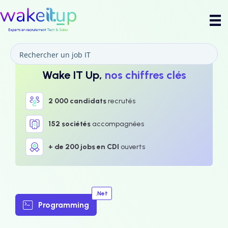
Wake IT Up,
nos chiffres clés
2 000 candidats
recrutés
152 sociétés
accompagnées
+ de 200 jobs en CDI
ouverts
.Net
Programming