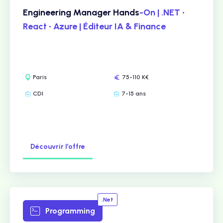
Engineering Manager Hands
-On | .NET •
React • Azure | Éditeur IA & Finance
Paris
75-110 K€
CDI
7-15 ans
Découvrir l’offre
.Net
Programming