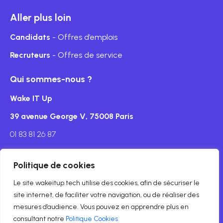
Aller plus loin
Candidats
- Offres d’emplois
Recruteurs
- Offres de service
Qui sommes-nous ?
Wake IT Up
39 avenue George V, 75008 Paris
01 83 81 26 87
Politique de cookies
Le site wakeitup.tech utilise des cookies, afin de sécuriser le
Mentions légales
site internet, de faciliter votre navigation, ou de réaliser des
mesures d’audience. Vous pouvez en apprendre plus en
© Copyright wakeitup.tech 2024
consultant notre
Politique Cookies