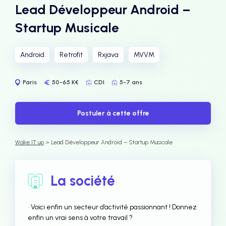
Lead Développeur Android –
Startup Musicale
Android
Retrofit
Rxjava
MVVM
Paris
50-65 K€
CDI
5-7 ans
Postuler à cette offre
Wake IT up
> Lead Développeur Android – Startup Musicale
La société
• Voici enfin un secteur d’activité passionnant ! Donnez
enfin un vrai sens à votre travail ?