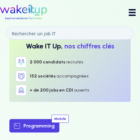
Wake IT Up,
nos chiffres clés
2 000 candidats
recrutés
152 sociétés
accompagnées
+ de 200 jobs en CDI
ouverts
Mobile
Programming