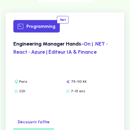
.Net
Programming
Engineering Manager Hands
-On | .NET •
React • Azure | Éditeur IA & Finance
Paris
75-110 K€
CDI
7-15 ans
Découvrir l’offre