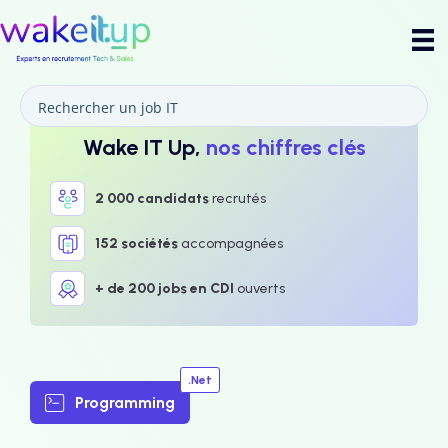
Wake IT Up,
nos chiffres clés
2 000 candidats
recrutés
152 sociétés
accompagnées
+ de 200 jobs en CDI
ouverts
.Net
Programming