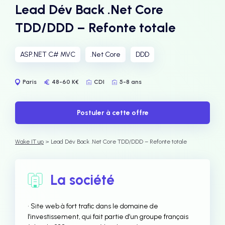
Lead Dév Back .Net Core
TDD/DDD – Refonte totale
ASP.NET C# MVC
.Net Core
DDD
Paris
48-60 K€
CDI
5-8 ans
Postuler à cette offre
Wake IT up
> Lead Dév Back .Net Core TDD/DDD – Refonte totale
La société
• Site web à fort trafic dans le domaine de
l’investissement, qui fait partie d’un groupe français