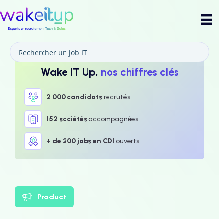
Wake IT Up,
nos chiffres clés
2 000 candidats
recrutés
152 sociétés
accompagnées
+ de 200 jobs en CDI
ouverts
Product