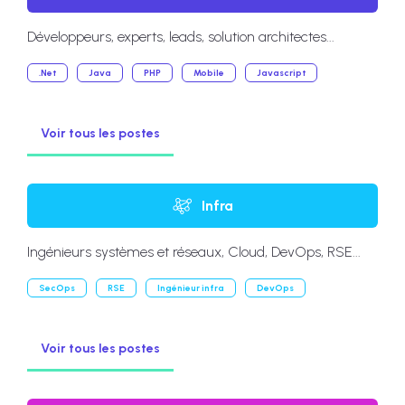
Développeurs, experts, leads, solution architectes...
.Net
Java
PHP
Mobile
Javascript
Voir tous les postes
Infra
Ingénieurs systèmes et réseaux, Cloud, DevOps, RSE...
SecOps
RSE
Ingénieur infra
DevOps
Voir tous les postes