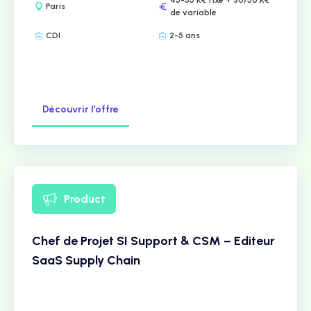
45-55 K€ fixe + 30/50 K€
Paris
de variable
CDI
2-5 ans
Découvrir l’offre
Product
Chef de Projet SI Support & CSM – Editeur
SaaS Supply Chain