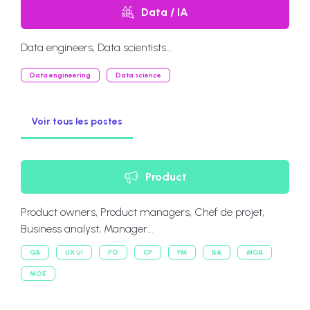
Data / IA
Data engineers, Data scientists...
Data engineering
Data science
Voir tous les postes
Product
Product owners, Product managers, Chef de projet,
Business analyst, Manager...
QA
UX UI
PO
CP
PM
BA
MOA
MOE