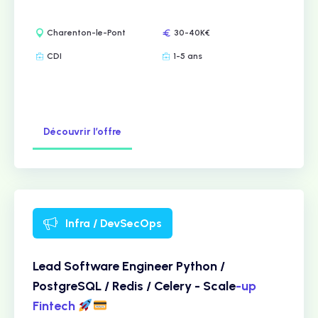
Charenton-le-Pont
30-40K€
CDI
1-5 ans
Découvrir l’offre
Infra / DevSecOps
Lead Software Engineer Python /
PostgreSQL / Redis / Celery - Scale
-up
Fintech