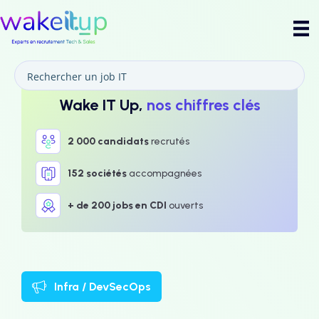
Wake IT Up,
nos chiffres clés
2 000 candidats
recrutés
152 sociétés
accompagnées
+ de 200 jobs en CDI
ouverts
Infra / DevSecOps