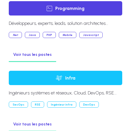
Programming
Développeurs, experts, leads, solution architectes...
.Net
Java
PHP
Mobile
Javascript
Voir tous les postes
Infra
Ingénieurs systèmes et réseaux, Cloud, DevOps, RSE...
SecOps
RSE
Ingénieur infra
DevOps
Voir tous les postes