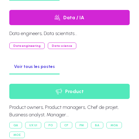
Data / IA
Data engineers, Data scientists...
Data engineering
Data science
Voir tous les postes
Product
Product owners, Product managers, Chef de projet,
Business analyst, Manager...
QA
UX UI
PO
CP
PM
BA
MOA
MOE