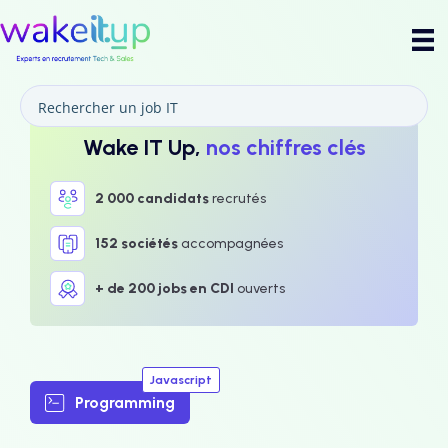
Wake IT Up,
nos chiffres clés
2 000 candidats
recrutés
152 sociétés
accompagnées
+ de 200 jobs en CDI
ouverts
Javascript
Programming