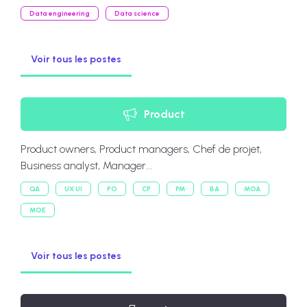
Data engineering
Data science
Voir tous les postes
Product
Product owners, Product managers, Chef de projet,
Business analyst, Manager...
QA
UX UI
PO
CP
PM
BA
MOA
MOE
Voir tous les postes