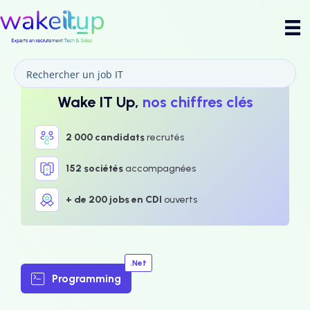
Wake IT Up,
nos chiffres clés
2 000 candidats
recrutés
152 sociétés
accompagnées
+ de 200 jobs en CDI
ouverts
.Net
Programming