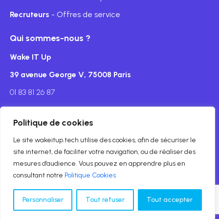
Recruteurs
- Offres de service
Qui sommes-nous ?
Wake IT Up
39 avenue George V, 75008 Paris
01 83 81 26 87
Politique de cookies
Le site wakeitup.tech utilise des cookies, afin de sécuriser le
Mentions légales
site internet, de faciliter votre navigation, ou de réaliser des
mesures d’audience. Vous pouvez en apprendre plus en
© Copyright wakeitup.tech 2024
consultant notre
Politique Cookies
Personnaliser
Tout refuser
Tout accepter