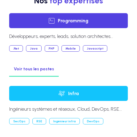
Nos
top expertises
Programming
Développeurs, experts, leads, solution architectes...
.Net
Java
PHP
Mobile
Javascript
Voir tous les postes
Infra
Ingénieurs systèmes et réseaux, Cloud, DevOps, RSE...
SecOps
RSE
Ingénieur infra
DevOps