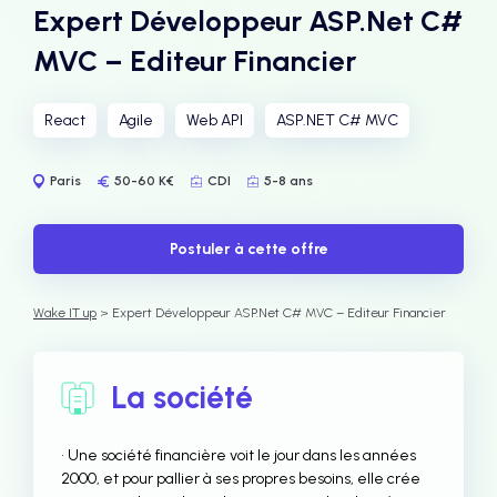
Expert Développeur ASP.Net C#
MVC – Editeur Financier
React
Agile
Web API
ASP.NET C# MVC
Paris
50-60 K€
CDI
5-8 ans
Postuler à cette offre
Wake IT up
> Expert Développeur ASP.Net C# MVC – Editeur Financier
La société
• Une société financière voit le jour dans les années
2000, et pour pallier à ses propres besoins, elle crée